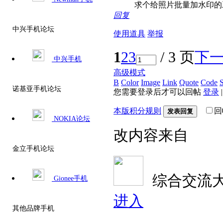
求个给照片批量加水印的
回复
中兴手机论坛
使用道具
举报
1
2
3
/ 3 页
下
中兴手机
高级模式
B
Color
Image
Link
Quote
Code
S
诺基亚手机论坛
您需要登录后才可以回帖
登录
本版积分规则
回
发表回复
NOKIA论坛
改内容来自
金立手机论坛
综合交流
Gionee手机
进入
其他品牌手机