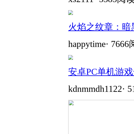
火焰之纹章：暗
happytime
·
766
安卓PC单机游戏
kdnmmdh1122
·
5